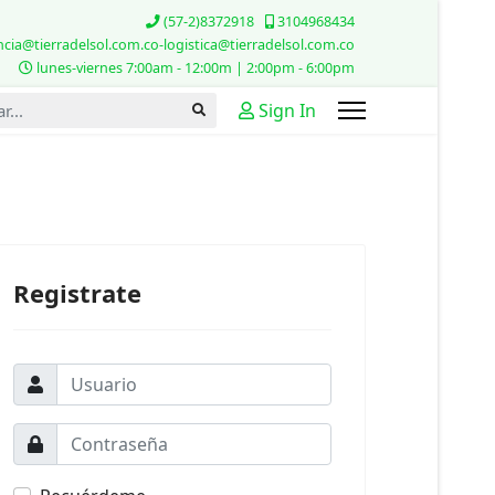
(57-2)8372918
3104968434
cia@tierradelsol.com.co-logistica@tierradelsol.com.co
lunes-viernes 7:00am - 12:00m | 2:00pm - 6:00pm
...
Sign In
Registrate